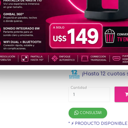
POW53
u$s6
Precio
especial
u$s70.67
con Me
¡Hasta 12 cuotas s
Cantidad
CONSULTAR
* ⚡ PRODUCTO DISPONIBL