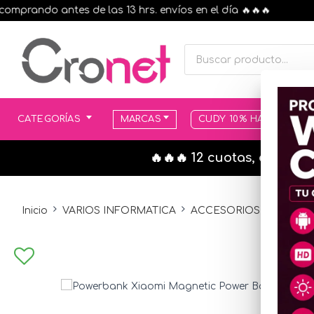
ando antes de las 13 hrs. envíos en el día 🔥🔥🔥
CATEGORÍAS
MARCAS
CUDY 10% HASTA AGOT
🔥🔥🔥 12 cuotas, en todo
Inicio
VARIOS INFORMATICA
ACCESORIOS VARIOS