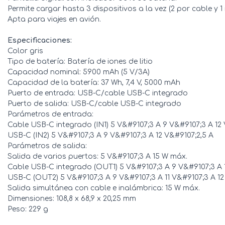
Permite cargar hasta 3 dispositivos a la vez (2 por cable y 1
Apta para viajes en avión.
Especificaciones:
Color gris
Tipo de batería: Batería de iones de litio
Capacidad nominal: 5900 mAh (5 V/3A)
Capacidad de la batería: 37 Wh, 7,4 V, 5000 mAh
Puerto de entrada: USB-C/cable USB-C integrado
Puerto de salida: USB-C/cable USB-C integrado
Parámetros de entrada:
Cable USB-C integrado (IN1) 5 V&#9107;3 A 9 V&#9107;3 A 12 
USB-C (IN2) 5 V&#9107;3 A 9 V&#9107;3 A 12 V&#9107;2,5 A
Parámetros de salida:
Salida de varios puertos: 5 V&#9107;3 A 15 W máx.
Cable USB-C integrado (OUT1) 5 V&#9107;3 A 9 V&#9107;3 A 1
USB-C (OUT2) 5 V&#9107;3 A 9 V&#9107;3 A 11 V&#9107;3 A 12
Salida simultánea con cable e inalámbrica: 15 W máx.
Dimensiones: 108,8 x 68,9 x 20,25 mm
Peso: 229 g