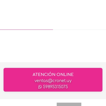
ATENCIÓN ONLINE
ventas@cronet.uy
59895315075