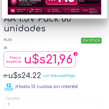
Pilas Philips LongLife
AA 1.5V Pack 60
unidades
PIL58
EN STOCK
2K
u$s21,96
Precio
especial
u$s24.22
con MercadoPago
¡Hasta 12 cuotas sin interés!
Cantidad