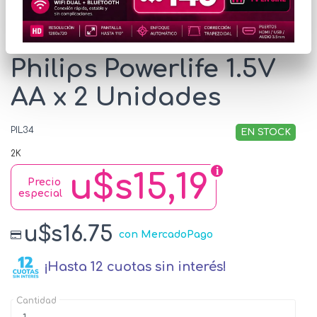
Pack de 12 Blister Pilas
Philips Powerlife 1.5V
AA x 2 Unidades
PIL34
EN STOCK
2K
u$s15,19
Precio
especial
u$s16.75
con MercadoPago
¡Hasta 12 cuotas sin interés!
Cantidad