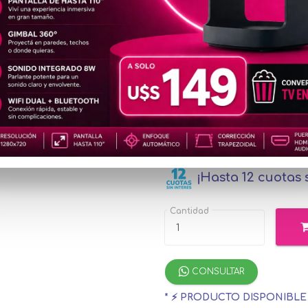
MOC66
u$s1
Precio
especial
u$s14.74
con Me
¡Hasta 12 cuotas s
Cantidad
CONSULTAR
* ⚡ PRODUCTO DISPONIBL