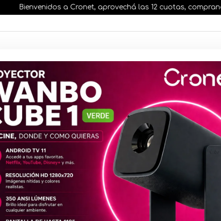
Bienvenidos a Cronet, aprovechá las 12 cuotas, comprando ant
AR STOCK
MOVILIDAD ELÉCTRICA 25% OFF
s nuestros artículos, comprando antes de las 13 hr
Mochila Xi
Daypack 4L 