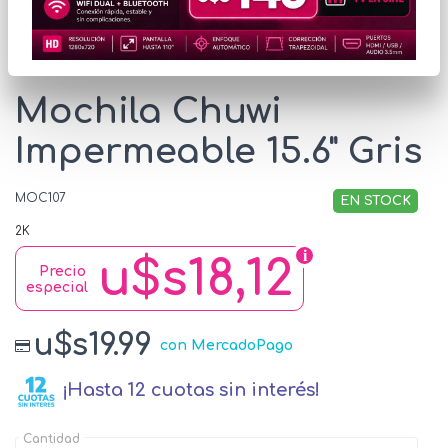
* Las imágenes se exhiben con fines ilustrativos.
Mochila Chuwi
Impermeable 15.6" Gris
MOC107
EN STOCK
2K
u$s18,12
Precio
especial
u$s19.99
con MercadoPago
¡Hasta 12 cuotas sin interés!
Cantidad