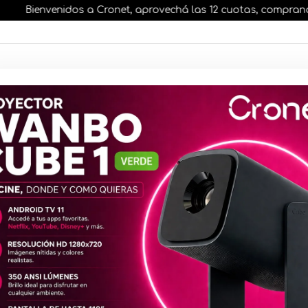
Bienvenidos a Cronet, aprovechá las 12 cuotas, comprando ante
AR STOCK
MOVILIDAD ELÉCTRICA 25% OFF
s nuestros artículos, comprando antes de las 13 hr
Mochila Ch
Azul