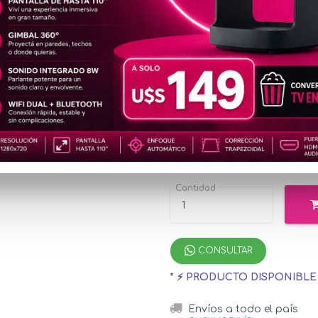
MOC108
2K
u$s18
Precio
especial
u$s19.99
con Mer
¡Hasta 12 cuotas s
Cantidad
CONSULTAR
* ⚡ PRODUCTO DISPONIBL
Envíos a todo el país