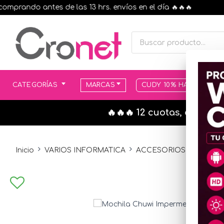
ando antes de las 13 hrs. envíos en el día 🔥🔥🔥
CATEGORÍAS
MARCAS
CUDY 10% HASTA AGOT
🔥🔥🔥 12 cuotas, en todo
Inicio
VARIOS INFORMATICA
ACCESORIOS VARIOS