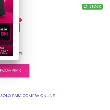
EN STOCK
,12
cadoPago
in interés!
COMPRAR
E SOLO PARA COMPRA ONLINE