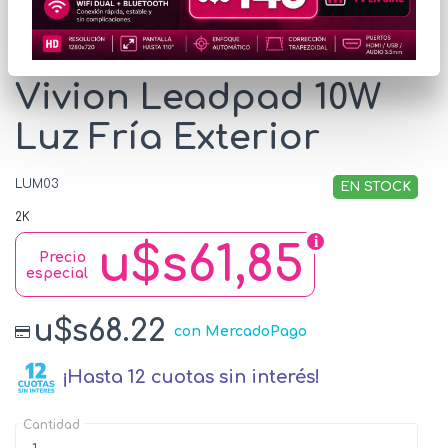
Luminaria Solar
Vivion Leadpad 10W
Luz Fría Exterior
LUM03
EN STOCK
2K
u$s61,85
Precio
especial
u$s68.22
con MercadoPago
¡Hasta 12 cuotas sin interés!
Cantidad