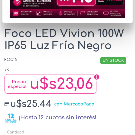
* Las imágenes se exhiben con fines ilustrativos.
Foco LED Vivion 100W
IP65 Luz Fría Negro
FOC16
EN STOCK
2K
u$s23,06
Precio
especial
u$s25.44
con MercadoPago
¡Hasta 12 cuotas sin interés!
Cantidad