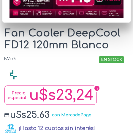
* Las imágenes se exhiben con fines ilustrativos.
Fan Cooler DeepCool
FD12 120mm Blanco
FAN78
EN STOCK
u$s23,24
Precio
especial
u$s25.63
con MercadoPago
¡Hasta 12 cuotas sin interés!