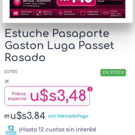
* Las imágenes se exhiben con fines ilustrativos.
Estuche Pasaporte
Gaston Luga Passet
Rosado
EST155
EN STOCK
2K
u$s3,48
Precio
especial
u$s3.84
con MercadoPago
¡Hasta 12 cuotas sin interés!