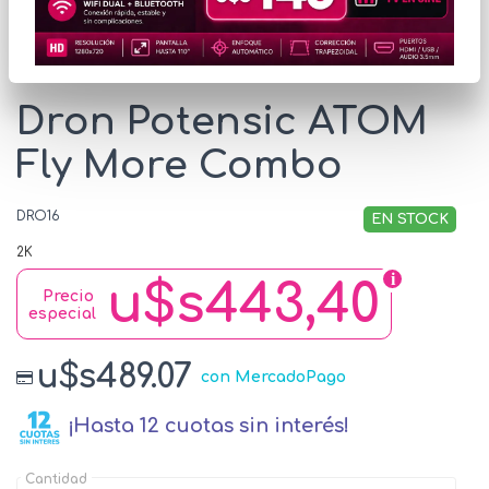
* Las imágenes se exhiben con fines ilustrativos.
Dron Potensic ATOM
Fly More Combo
DRO16
EN STOCK
2K
u$s443,40
Precio
especial
u$s489.07
con MercadoPago
¡Hasta 12 cuotas sin interés!
Cantidad