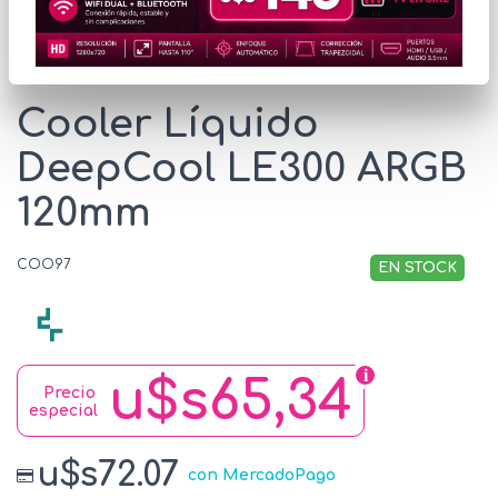
* Las imágenes se exhiben con fines ilustrativos.
Cooler Líquido
DeepCool LE300 ARGB
120mm
COO97
EN STOCK
u$s65,34
Precio
especial
u$s72.07
con MercadoPago