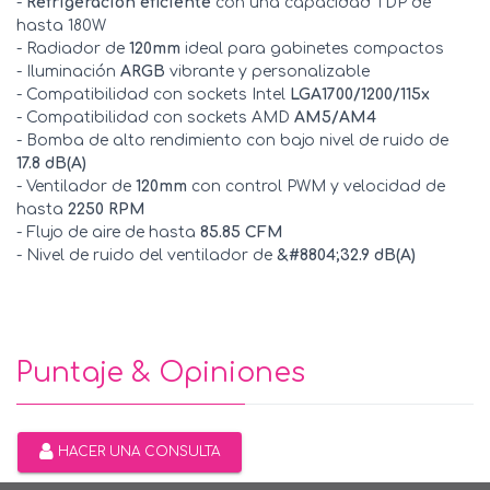
-
Refrigeración eficiente
con una capacidad TDP de
hasta 180W
- Radiador de
120mm
ideal para gabinetes compactos
- Iluminación
ARGB
vibrante y personalizable
- Compatibilidad con sockets Intel
LGA1700/1200/115x
- Compatibilidad con sockets AMD
AM5/AM4
- Bomba de alto rendimiento con bajo nivel de ruido de
17.8 dB(A)
- Ventilador de
120mm
con control PWM y velocidad de
hasta
2250 RPM
- Flujo de aire de hasta
85.85 CFM
- Nivel de ruido del ventilador de
&#8804;32.9 dB(A)
Puntaje & Opiniones
HACER UNA CONSULTA