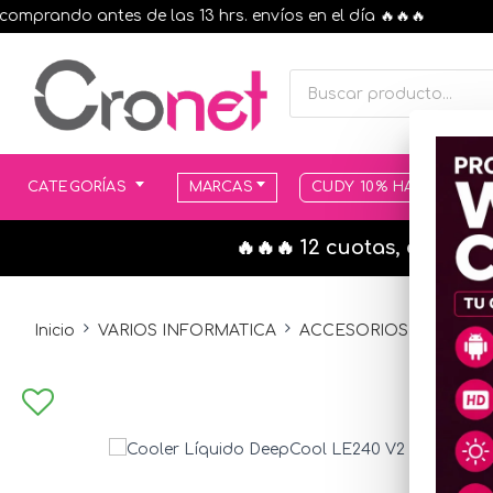
rando antes de las 13 hrs. envíos en el día 🔥🔥🔥
CATEGORÍAS
MARCAS
CUDY 10% HASTA AGOT
🔥🔥🔥 12 cuotas, en todo
Inicio
VARIOS INFORMATICA
ACCESORIOS VARIOS