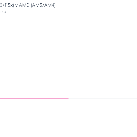
200/115x) y AMD (AM5/AM4)
rna