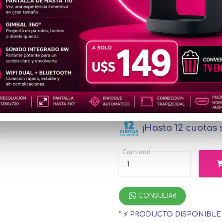
COO153
u$s8
Precio
especial
u$s90.83
con M
¡Hasta 12 cuotas s
Cantidad
CONSULTAR
* ⚡ PRODUCTO DISPONIBL