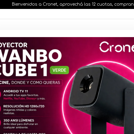
Bienvenidos a Cronet, aprovechá las 12 cuotas, comprando ant
AR STOCK
MOVILIDAD ELÉCTRICA 25% OFF
s nuestros artículos, comprando antes de las 13 hr
Cooler Líq
ARGB Blan