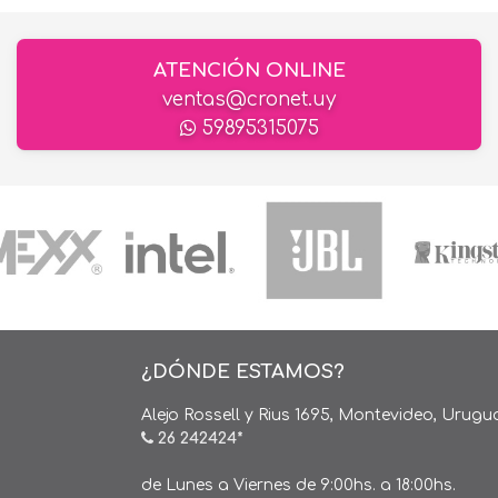
ATENCIÓN ONLINE
ventas@cronet.uy
59895315075
¿DÓNDE ESTAMOS?
Alejo Rossell y Rius 1695, Montevideo, Urugu
26 242424*
de Lunes a Viernes de 9:00hs. a 18:00hs.