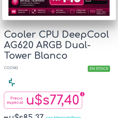
* Las imágenes se exhiben con fines ilustrativos.
Cooler CPU DeepCool
AG620 ARGB Dual-
Tower Blanco
COO142
EN STOCK
u$s77,40
Precio
especial
u$s85.37
con MercadoPago