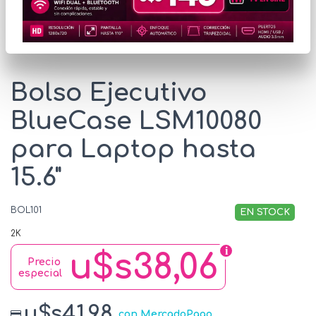
* Las imágenes se exhiben con fines ilustrativos.
Bolso Ejecutivo
BlueCase LSM10080
para Laptop hasta
15.6"
BOL101
EN STOCK
2K
u$s38,06
Precio
especial
u$s41.98
con MercadoPago