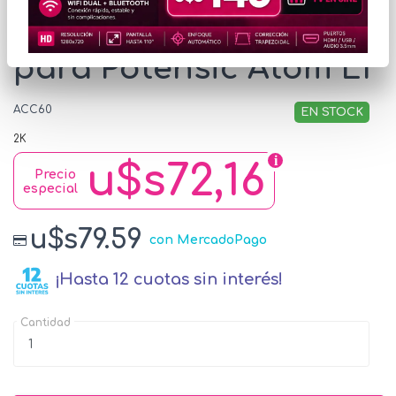
Batería Inteligente
para Potensic Atom LT
ACC60
EN STOCK
2K
u$s72,16
Precio
especial
u$s79.59
con MercadoPago
¡Hasta 12 cuotas sin interés!
Cantidad