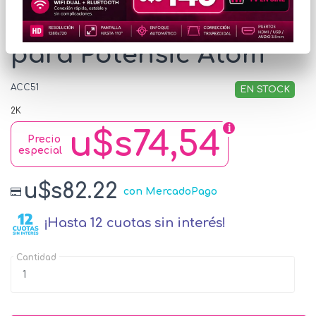
Batería Inteligente
para Potensic Atom
ACC51
EN STOCK
2K
u$s74,54
Precio
especial
u$s82.22
con MercadoPago
¡Hasta 12 cuotas sin interés!
Cantidad