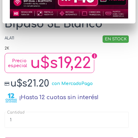
Alargue Conatel 5m 4x
Bipaso 3L Blanco
ALA11
EN STOCK
2K
u$s19,22
Precio
especial
u$s21.20
con MercadoPago
¡Hasta 12 cuotas sin interés!
Cantidad