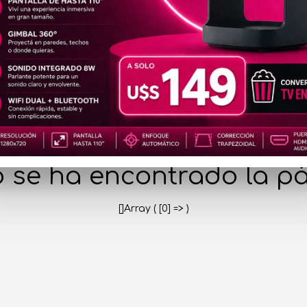
404
 se ha encontrado la pá
[]Array ( [0] => )