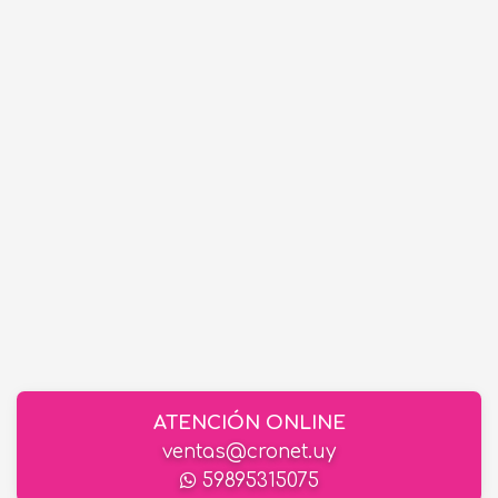
ATENCIÓN ONLINE
ventas@cronet.uy
59895315075