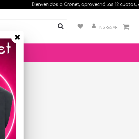
Bienvenidos a Cronet, aprovechá las 12 cuotas, comp
INGRESAR