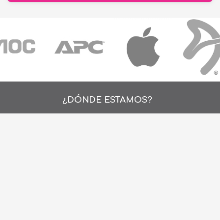
¿DÓNDE ESTAMOS?
Alejo Rossell y Rius 1695, Montevideo, Urugu
26 242424*
de Lunes a Viernes de 9:00hs. a 18:00hs.
ventas@cronet.uy