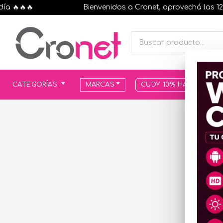
🔥🔥🔥
Bienvenidos a Cronet, aprovechá las 12 cuo
CATEGORÍAS
MARCAS
CUDY 10% HASTA AGOT