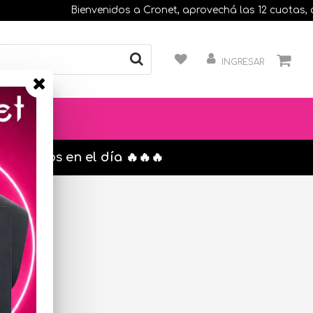
Bienvenidos a Cronet, aprovechá las 12 cuotas, comp
INGRESAR
s. envíos en el día 🔥🔥🔥