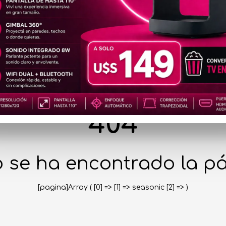
404
 se ha encontrado la pá
[pagina]Array ( [0] => [1] => seasonic [2] => )