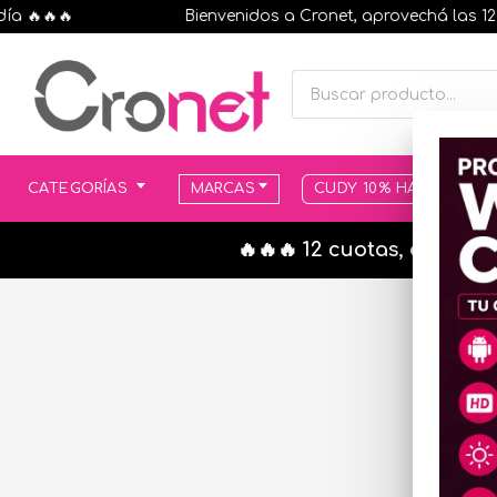
🔥🔥🔥
Bienvenidos a Cronet, aprovechá las 12 cuo
CATEGORÍAS
MARCAS
CUDY 10% HASTA AGOT
🔥🔥🔥 12 cuotas, en todo