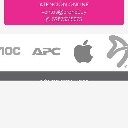
ATENCIÓN ONLINE
ventas@cronet.uy
59895315075
¿DÓNDE ESTAMOS?
Alejo Rossell y Rius 1695, Montevideo, Urugu
26 242424*
de Lunes a Viernes de 9:00hs. a 18:00hs.
ventas@cronet.uy