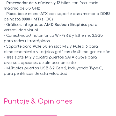
-
Procesador de 6 núcleos y 12 hilos
con frecuencia
máxima de
5.3 GHz
-
Placa base micro-ATX
con soporte para memoria
DDR5
de hasta
8000+ MT/s
(OC)
- Gráficos integrados
AMD Radeon Graphics
para
versatilidad visual
- Conectividad inalámbrica
Wi-Fi 6E
y Ethernet
2.5Gb
para redes ultrarrápidas
- Soporte para
PCIe 5.0
en slot M.2 y PCIe x16 para
almacenamiento y tarjetas gráficas de última generación
- Tres slots
M.2
y cuatro puertos
SATA 6Gb/s
para
diversas opciones de almacenamiento
- Múltiples puertos
USB 3.2 Gen 2
, incluyendo Type-C,
para periféricos de alta velocidad
Puntaje & Opiniones