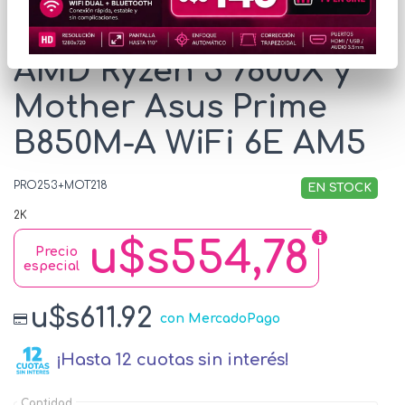
Combo Procesador
AMD Ryzen 5 7600X y
Mother Asus Prime
B850M-A WiFi 6E AM5
PRO253+MOT218
EN STOCK
2K
u$s554,78
Precio
especial
u$s611.92
con MercadoPago
¡Hasta 12 cuotas sin interés!
Cantidad