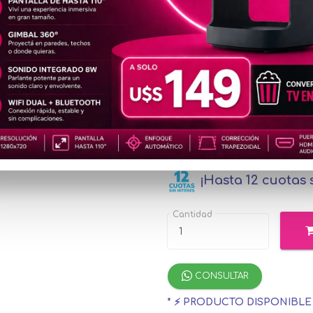
MOT177
u$s2
Precio
especial
u$s273.91
con 
¡Hasta 12 cuotas s
Cantidad
CONSULTAR
* ⚡ PRODUCTO DISPONIBL