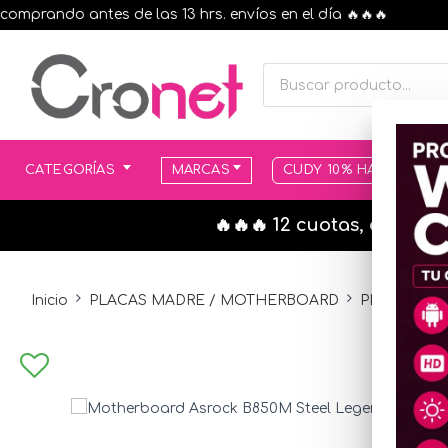
rando antes de las 13 hrs. envíos en el día 🔥🔥🔥
CATEGORÍAS
MARCAS
CUDY 10% HASTA AGOT
🔥🔥🔥 12 cuotas, en todo
Inicio
PLACAS MADRE / MOTHERBOARD
PLACAS MA