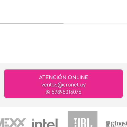
ATENCIÓN ONLINE
ventas@cronet.uy
59895315075