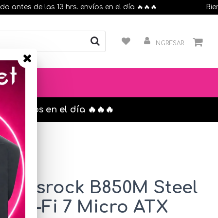
es de las 13 hrs. envíos en el día 🔥🔥🔥
Bienven
INGRESAR
s. envíos en el día 🔥🔥🔥
d Asrock B850M Steel
 Wi-Fi 7 Micro ATX