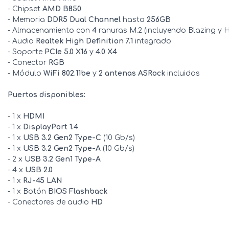
- Chipset
AMD B850
- Memoria
DDR5 Dual Channel
hasta
256GB
- Almacenamiento con
4
ranuras M.2 (incluyendo Blazing y 
- Audio
Realtek High Definition 7.1
integrado
- Soporte
PCIe 5.0 X16
y
4.0 X4
- Conector
RGB
- Módulo
WiFi 802.11be
y
2 antenas ASRock
incluidas
Puertos disponibles:
- 1 x
HDMI
- 1 x
DisplayPort 1.4
- 1 x
USB 3.2 Gen2 Type-C
(10 Gb/s)
- 1 x
USB 3.2 Gen2 Type-A
(10 Gb/s)
- 2 x
USB 3.2 Gen1 Type-A
- 4 x
USB 2.0
- 1 x
RJ-45 LAN
- 1 x Botón
BIOS Flashback
- Conectores de audio
HD