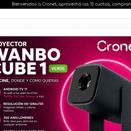
Bienvenidos a Cronet, aprovechá las 12 cuotas, comprando ant
AR STOCK
MOVILIDAD ELÉCTRICA 25% OFF
s nuestros artículos, comprando antes de las 13 hr
DRE PARA INTEL
Motherboar
Legend AM5