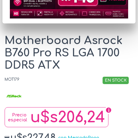
* Las imágenes se exhiben con fines ilustrativos.
Motherboard Asrock
B760 Pro RS LGA 1700
DDR5 ATX
MOT179
EN STOCK
u$s206,24
Precio
especial
u$s227.48
con MercadoPago