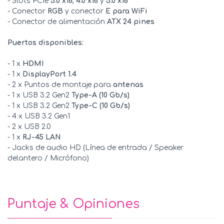
- Slots PCIe
5.0 x16
,
4.0 x16
y
3.0 x16
- Conector
RGB
y conector
E para WiFi
- Conector de alimentación
ATX 24 pines
Puertos disponibles:
- 1 x
HDMI
- 1 x
DisplayPort 1.4
- 2 x Puntos de montaje para
antenas
- 1 x USB 3.2 Gen2
Type-A (10 Gb/s)
- 1 x USB 3.2 Gen2
Type-C (10 Gb/s)
- 4 x USB 3.2 Gen1
- 2 x USB 2.0
- 1 x
RJ-45 LAN
- Jacks de audio HD (Línea de entrada / Speaker
delantero / Micrófono)
Puntaje & Opiniones