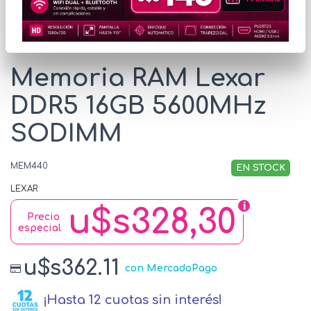
* Las imágenes se exhiben con fines ilustrativos.
Memoria RAM Lexar
DDR5 16GB 5600MHz
SODIMM
MEM440
EN STOCK
LEXAR
u$s328,30
Precio
especial
u$s362.11
con MercadoPago
¡Hasta 12 cuotas sin interés!