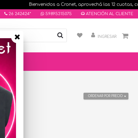
Bienvenidos a Cronet, aprovechá las 12 cuotas, comp
26 242424*
59895315075
ATENCIÓN AL CLIENTE
INGRESAR
ORDENAR POR PRECIO