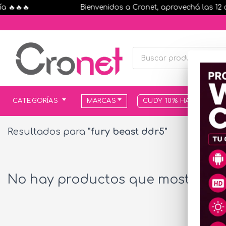
🔥🔥🔥
Bienvenidos a Cronet, aprovechá las 12 cuo
CATEGORÍAS
MARCAS
CUDY 10% HASTA AGOT
Resultados para
"fury beast ddr5"
No hay productos que mostrar...