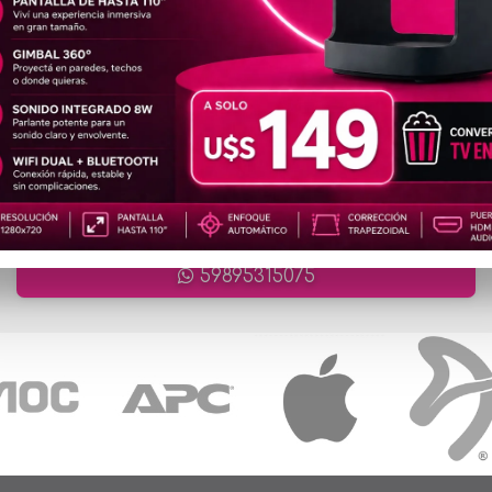
artículos en total
ATENCIÓN ONLINE
ventas@cronet.uy
59895315075