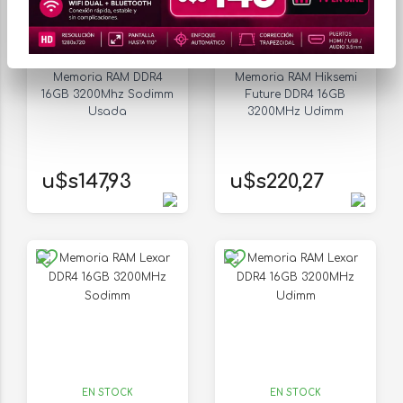
EN STOCK
EN STOCK
Memoria RAM DDR4
Memoria RAM Hiksemi
16GB 3200Mhz Sodimm
Future DDR4 16GB
Usada
3200MHz Udimm
u$s147,93
u$s220,27
EN STOCK
EN STOCK