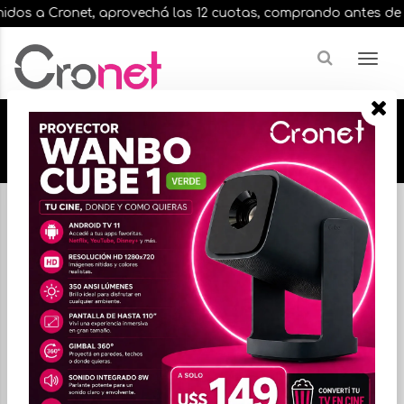
dos a Cronet, aprovechá las 12 cuotas, comprando antes de las 
🔥🔥🔥 12 cuotas, en todos nuestros artículos,
comprando antes de las 13 hrs. envíos en el
día 🔥🔥🔥
Inicio
MEMORIAS
MEMORIA DDR2
FILTRAR
ORDENAR
No hay productos que mostrar...