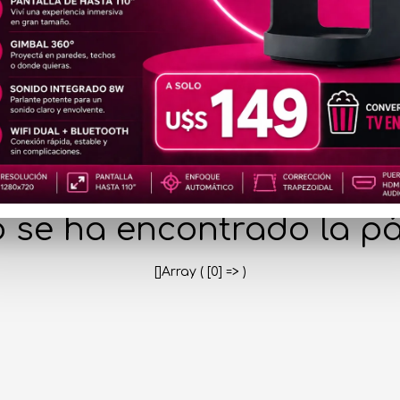
404
 se ha encontrado la pá
[]Array ( [0] => )