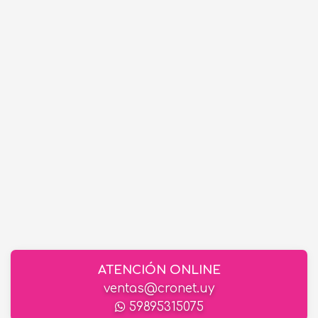
ATENCIÓN ONLINE
ventas@cronet.uy
59895315075