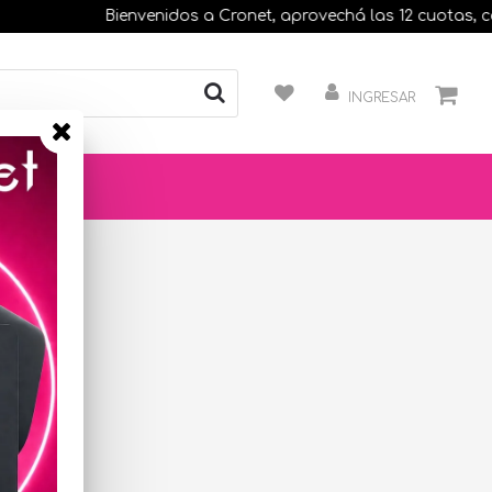
Bienvenidos a Cronet, aprovechá las 12 cuotas, compr
INGRESAR