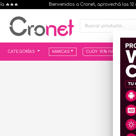
🔥🔥
Bienvenidos a Cronet, aprovechá las 12 cuot
CATEGORÍAS
MARCAS
CUDY 10% HASTA AGOT