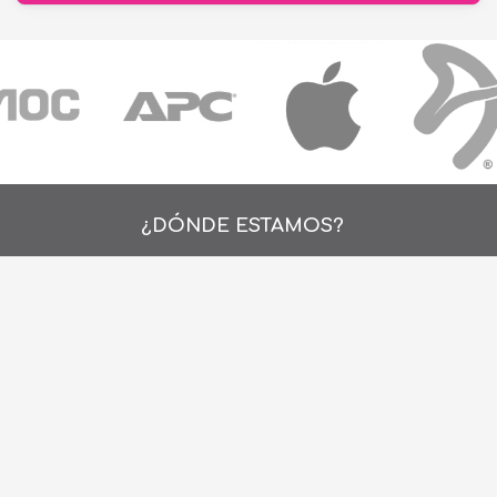
¿DÓNDE ESTAMOS?
Alejo Rossell y Rius 1695, Montevideo, Urugu
26 242424*
de Lunes a Viernes de 9:00hs. a 18:00hs.
ventas@cronet.uy