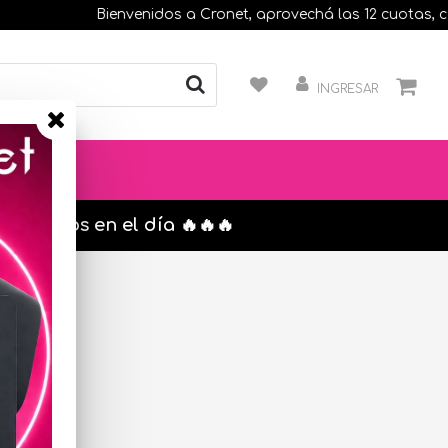
Bienvenidos a Cronet, aprovechá las 12 cuotas, compr
INGRESAR
s. envíos en el día 🔥🔥🔥