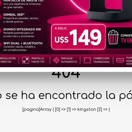
404
 se ha encontrado la pá
[pagina]Array ( [0] => [1] => kingston [2] => )