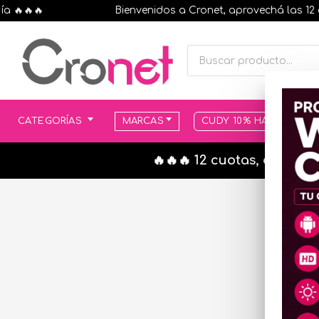
🔥🔥
Bienvenidos a Cronet, aprovechá las 12 cuot
CATEGORÍAS
MARCAS
CUDY 10% HASTA AGOT
🔥🔥🔥 12 cuotas, en todo