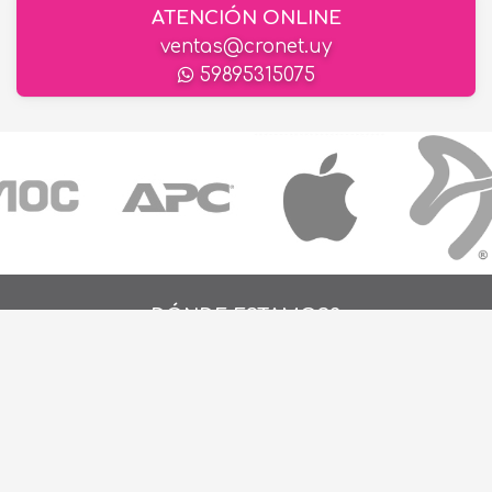
ATENCIÓN ONLINE
ventas@cronet.uy
59895315075
¿DÓNDE ESTAMOS?
Alejo Rossell y Rius 1695, Montevideo, Urugu
26 242424*
de Lunes a Viernes de 9:00hs. a 18:00hs.
ventas@cronet.uy