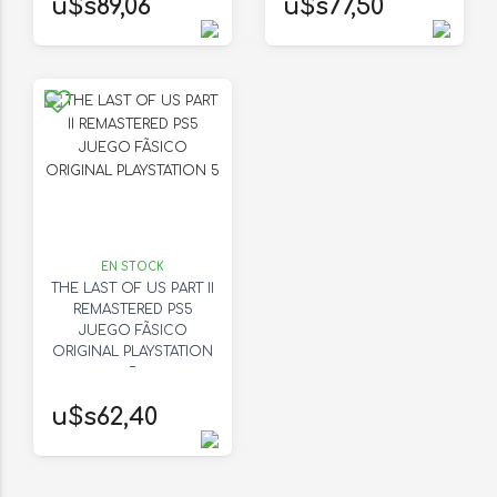
u$s89,06
u$s77,50
EN STOCK
THE LAST OF US PART II
REMASTERED PS5
JUEGO FÃSICO
ORIGINAL PLAYSTATION
5
u$s62,40