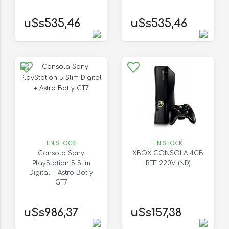
u$s535,46
u$s535,46
EN STOCK
EN STOCK
Consola Sony
XBOX CONSOLA 4GB
PlayStation 5 Slim
REF 220V (ND)
Digital + Astro Bot y
GT7
u$s986,37
u$s157,38