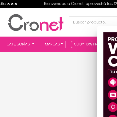
🔥🔥🔥
Bienvenidos a Cronet, aprovechá las 12 cuo
CATEGORÍAS
MARCAS
CUDY 10% HASTA AGOT