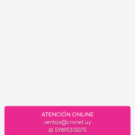
ATENCIÓN ONLINE
ventas@cronet.uy
59895315075