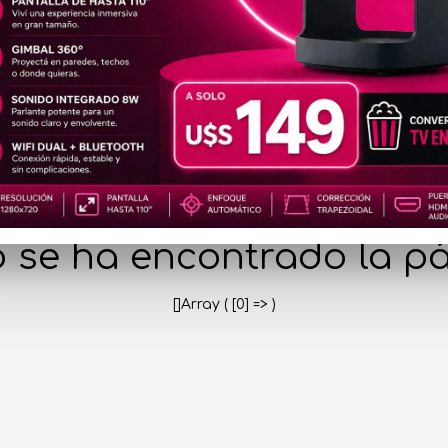
404
 se ha encontrado la pá
[]Array ( [0] => )