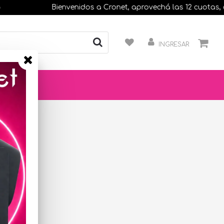
Bienvenidos a Cronet, aprovechá las 12 cuotas, comp
INGRESAR