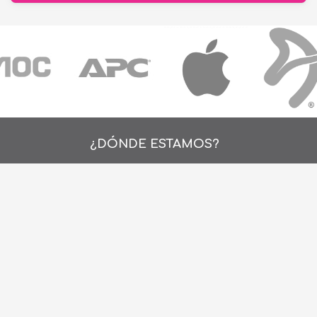
¿DÓNDE ESTAMOS?
Alejo Rossell y Rius 1695, Montevideo, Urugu
26 242424*
de Lunes a Viernes de 9:00hs. a 18:00hs.
ventas@cronet.uy