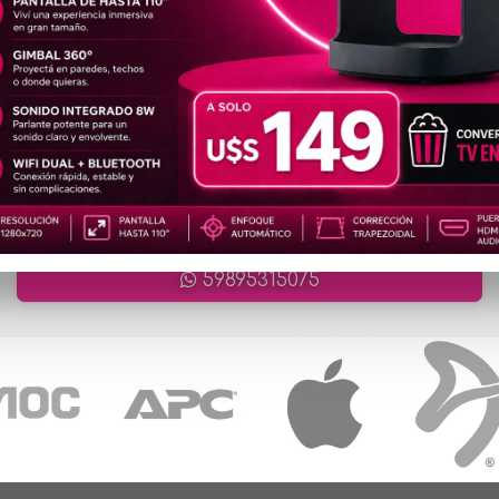
artículos en total
ATENCIÓN ONLINE
ventas@cronet.uy
59895315075