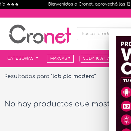
 🔥🔥🔥
Bienvenidos a Cronet, aprovechá las 12 cu
CATEGORÍAS
MARCAS
CUDY 10% HASTA AGOT
Resultados para
"lab pla madera"
No hay productos que mostrar...