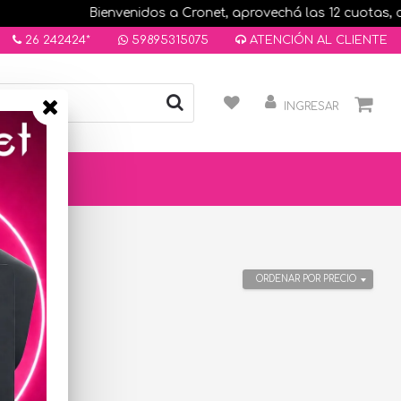
Bienvenidos a Cronet, aprovechá las 12 cuotas, com
26 242424*
59895315075
ATENCIÓN AL CLIENTE
INGRESAR
ORDENAR POR PRECIO