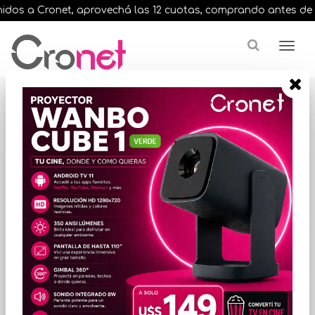
os a Cronet, aprovechá las 12 cuotas, comprando antes de las 1
Resultados para
"lab pla lite"
¿Buscas una marca en especial?
ORDENAR POR PRECIO
EN STOCK
EN STOCK