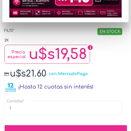
Filamento Bambu Lab
PLA Lite celeste
FIL117
EN STOCK
2K
u$s19,58
Precio
especial
u$s21.60
con MercadoPago
¡Hasta 12 cuotas sin interés!
Cantidad