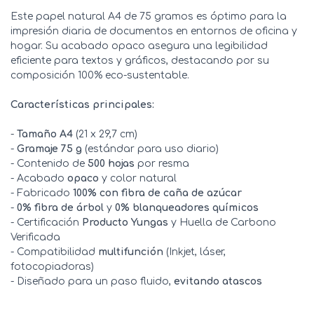
Este papel natural A4 de 75 gramos es óptimo para la
impresión diaria de documentos en entornos de oficina y
hogar. Su acabado opaco asegura una legibilidad
eficiente para textos y gráficos, destacando por su
composición 100% eco-sustentable.
Características principales:
-
Tamaño A4
(21 x 29,7 cm)
-
Gramaje 75 g
(estándar para uso diario)
- Contenido de
500 hojas
por resma
- Acabado
opaco
y color natural
- Fabricado
100% con fibra de caña de azúcar
-
0% fibra de árbol
y
0% blanqueadores químicos
- Certificación
Producto Yungas
y Huella de Carbono
Verificada
- Compatibilidad
multifunción
(Inkjet, láser,
fotocopiadoras)
- Diseñado para un paso fluido,
evitando atascos