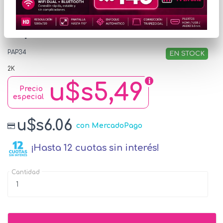
Papel A4 Natural 75gr
Opaco
PAP34
EN STOCK
2K
u$s5,49
Precio
especial
u$s6.06
con MercadoPago
¡Hasta 12 cuotas sin interés!
Cantidad