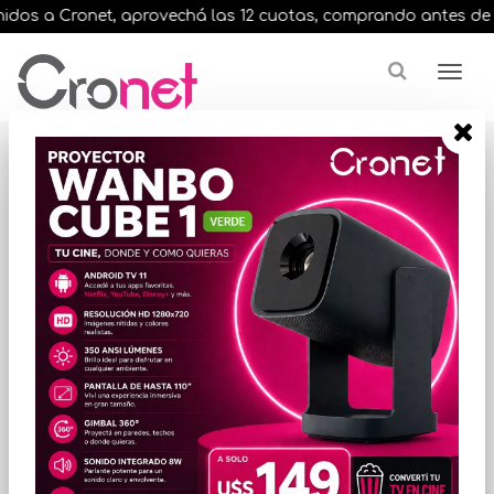
dos a Cronet, aprovechá las 12 cuotas, comprando antes de las 
Resultados para
"bambu lab p1s"
¿Buscas una marca en especial?
ORDENAR POR PRECIO
EN STOCK