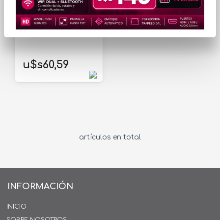
Cama PEI con Textura
Dorada para Bambu
Lab X1, P1 y A1
u$s60,59
artículos en total
INFORMACIÓN
INICIO