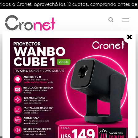
dos a Cronet, aprovechá las 12 cuotas, comprando antes de las 
Resultados para
"ecotank l1250
87154html"
ORDENAR POR PRECIO
No hay productos
que mostrar...
artículos en total