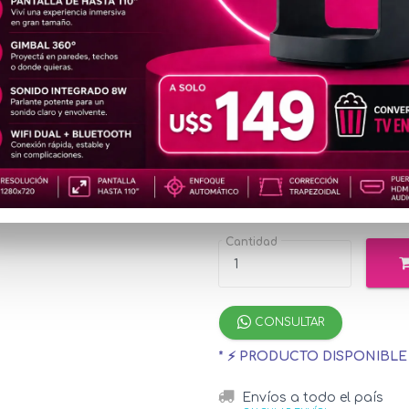
TON43
2K
u$s17
Precio
especial
u$s18.77
con Me
¡Hasta 12 cuotas s
Cantidad
CONSULTAR
* ⚡ PRODUCTO DISPONIBL
Envíos a todo el país