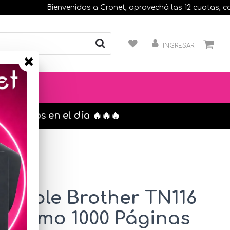
Bienvenidos a Cronet, aprovechá las 12 cuotas, compra
INGRESAR
s. envíos en el día 🔥🔥🔥
atible Brother TN116
cromo 1000 Páginas