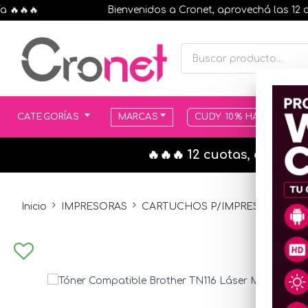
🔥🔥
Bienvenidos a Cronet, aprovechá las 12 cuota
CATEGORÍAS
MARCAS
CUDY 10% HASTA AGOT
🔥🔥🔥 12 cuotas, en todo
Inicio
IMPRESORAS
CARTUCHOS P/IMPRESORAS