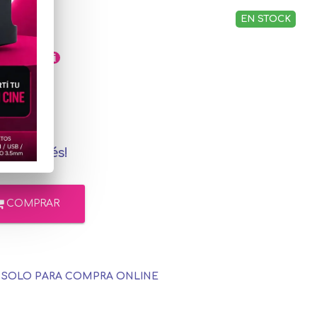
EN STOCK
,02
rcadoPago
in interés!
COMPRAR
E SOLO PARA COMPRA ONLINE