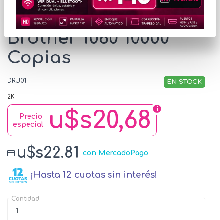
Drum Compatible
Brother 1060 10000
Copias
DRU01
EN STOCK
2K
u$s20,68
Precio
especial
u$s22.81
con MercadoPago
¡Hasta 12 cuotas sin interés!
Cantidad