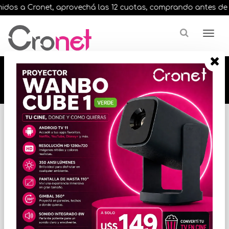
dos a Cronet, aprovechá las 12 cuotas, comprando antes de las 
🔥🔥🔥 12 cuotas, en todos nuestros artículos,
comprando antes de las 13 hrs. envíos en el
día 🔥🔥🔥
Inicio
IMPRESORAS
CARTUCHOS P/IMPRESORAS
* Las imágenes se exhiben con fines ilustrativos.