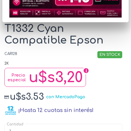
Cartucho Tinta WOX
T1332 Cyan
Compatible Epson
CAR128
EN STOCK
2K
u$s3,20
Precio
especial
u$s3.53
con MercadoPago
¡Hasta 12 cuotas sin interés!
Cantidad