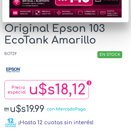
Botella de Tinta
Original Epson 103
EcoTank Amarillo
BOT29
EN STOCK
u$s18,12
Precio
especial
u$s19.99
con MercadoPago
¡Hasta 12 cuotas sin interés!