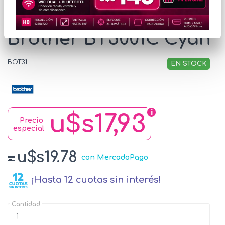
Botella de Tinta
Brother BT5001C Cyan
BOT31
EN STOCK
u$s17,93
Precio
especial
u$s19.78
con MercadoPago
¡Hasta 12 cuotas sin interés!
Cantidad