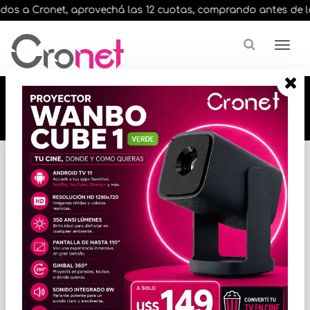
os a Cronet, aprovechá las 12 cuotas, comprando antes de las 1
🔥🔥🔥 12 cuotas, en todos nuestros artículos,
comprando antes de las 13 hrs. envíos en el
día 🔥🔥🔥
Inicio
IMPRESORAS
CARTUCHOS P/IMPRESORAS
* Las imágenes se exhiben con fines ilustrativos.