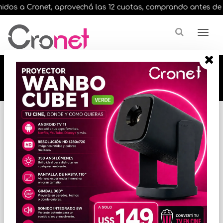
dos a Cronet, aprovechá las 12 cuotas, comprando antes de las 
🔥🔥🔥 12 cuotas, en todos nuestros artículos,
comprando antes de las 13 hrs. envíos en el
día 🔥🔥🔥
Inicio
IMPRESORAS
CARTUCHOS P/IMPRESORAS
* Las imágenes se exhiben con fines ilustrativos.