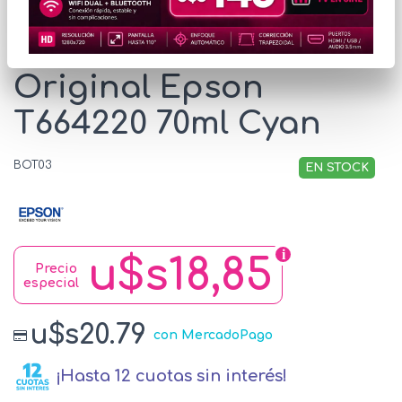
Botella de Tinta
Original Epson
T664220 70ml Cyan
BOT03
EN STOCK
u$s18,85
Precio
especial
u$s20.79
con MercadoPago
¡Hasta 12 cuotas sin interés!