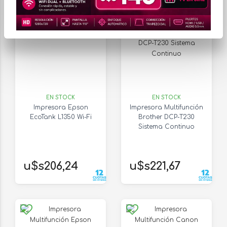
EN STOCK
EN STOCK
Impresora Epson
Impresora Multifunción
EcoTank L1350 Wi-Fi
Brother DCP-T230
Sistema Continuo
u$s206,24
u$s221,67