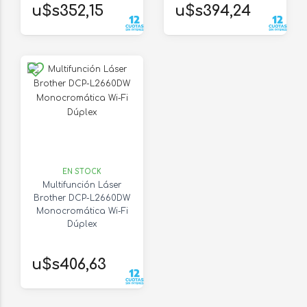
u$s352,15
u$s394,24
EN STOCK
Multifunción Láser
Brother DCP-L2660DW
Monocromática Wi-Fi
Dúplex
u$s406,63