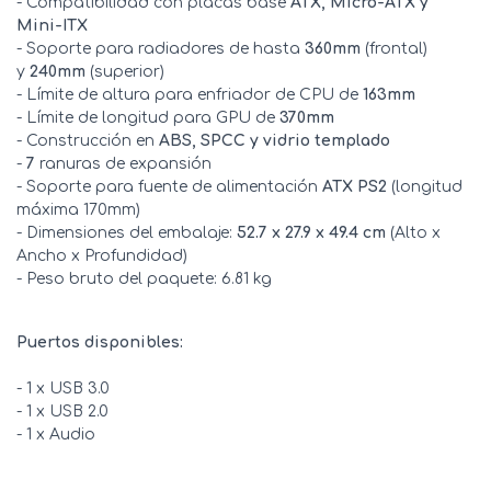
- Compatibilidad con placas base
ATX, Micro-ATX y
Mini-ITX
- Soporte para radiadores de hasta
360mm
(frontal)
y
240mm
(superior)
- Límite de altura para enfriador de CPU de
163mm
- Límite de longitud para GPU de
370mm
- Construcción en
ABS, SPCC y vidrio templado
-
7
ranuras de expansión
- Soporte para fuente de alimentación
ATX PS2
(longitud
máxima 170mm)
- Dimensiones del embalaje:
52.7 x 27.9 x 49.4 cm
(Alto x
Ancho x Profundidad)
- Peso bruto del paquete: 6.81 kg
Puertos disponibles:
- 1 x USB 3.0
- 1 x USB 2.0
- 1 x Audio