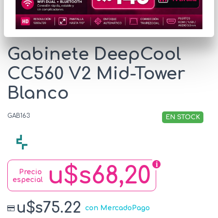
* Las imágenes se exhiben con fines ilustrativos.
Gabinete DeepCool
CC560 V2 Mid-Tower
Blanco
GAB163
EN STOCK
u$s68,20
Precio
especial
u$s75.22
con MercadoPago