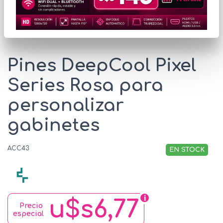
* Las imágenes se exhiben con fines ilustrativos.
Pines DeepCool Pixel
Series Rosa para
personalizar
gabinetes
ACC43
EN STOCK
u$s6,77
Precio
especial