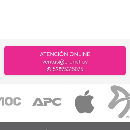
ATENCIÓN ONLINE
ventas@cronet.uy
59895315075