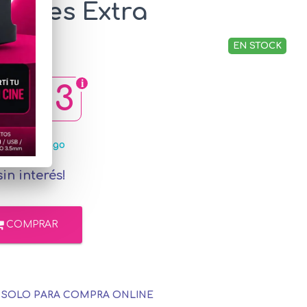
inales Extra
EN STOCK
83,13
MercadoPago
in interés!
COMPRAR
E SOLO PARA COMPRA ONLINE