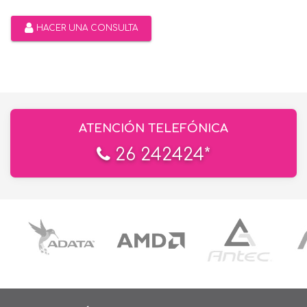
HACER UNA CONSULTA
ATENCIÓN TELEFÓNICA
26 242424*