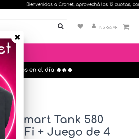
Bienvenidos a Cronet, aprovechá las 12 cuotas, compran
INGRESAR
s. envíos en el día 🔥🔥🔥
HP Smart Tank 580
n WiFi + Juego de 4