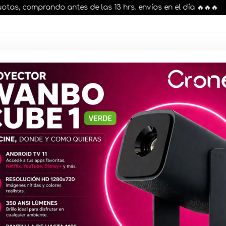
, comprando antes de las 13 hrs. envíos en el día 🔥🔥🔥
AR STOCK
MOVILIDAD ELÉCTRICA 25% OFF
s nuestros artículos, comprando antes de las 13 hr
Impresora 
Multifunció