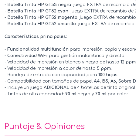
-
Botella Tinta HP GT53 negra
 juego EXTRA de recambio d
-
Botella Tinta HP GT52 cyan
 juego EXTRA de recambio de 7
-
Botella Tinta HP GT52 magenta
 juego EXTRA de recambio
-
Botella Tinta HP GT52 amarillo
 juego EXTRA de recambio 
Características principales:
-
Funcionalidad multifunción
para impresión, copia y escan
-
Conectividad WiFi
para gestión inalámbrica y directa.
- Velocidad de impresión en blanco y negro de hasta
12 ppm
- Velocidad de impresión a color de hasta
5 ppm
.
- Bandeja de entrada con capacidad para
100 hojas
.
- Compatibilidad con tamaños de papel
A4, B5, A6, Sobre D
- Incluye un juego
ADICIONAL
de 4 botellas de tinta original
- Tintas de alta capacidad:
90 ml
negra y
70 ml
por color.
Puntaje & Opiniones