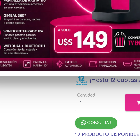
Tintas Orig
IMP143+BOT22/23/24/25
2K
u$s2
Precio
especial
u$s312.29
con 
¡Hasta 12 cuotas s
Cantidad
CONSULTAR
* ⚡ PRODUCTO DISPONIBL