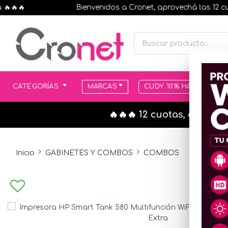
🔥
Bienvenidos a Cronet, aprovechá las 12 cuotas
CATEGORÍAS
MARCAS
CUDY 10% HASTA AGOT
🔥🔥🔥 12 cuotas, en todo
Inicio
GABINETES Y COMBOS
COMBOS