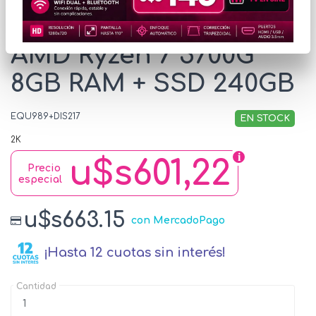
Equipo de Escritorio
AMD Ryzen 7 5700G
8GB RAM + SSD 240GB
EQU989+DIS217
EN STOCK
2K
u$s601,22
Precio
especial
u$s663.15
con MercadoPago
¡Hasta 12 cuotas sin interés!
Cantidad