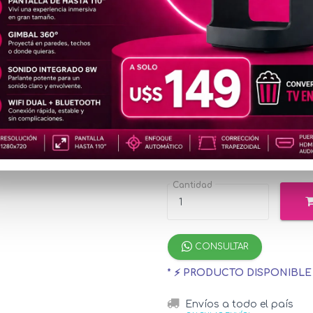
EQU1115+DIS217
2K
u$s8
Precio
especial
u$s936.99
con 
¡Hasta 12 cuotas s
Cantidad
CONSULTAR
* ⚡ PRODUCTO DISPONIBL
Envíos a todo el país