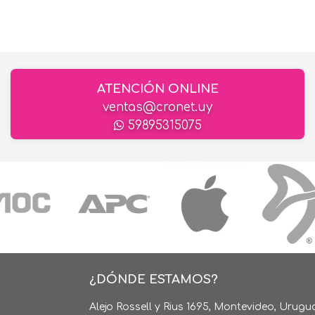
ATENCIÓN ONLINE
ventas@cronet.uy
59895315075
¿DÓNDE ESTAMOS?
Alejo Rossell y Rius 1695, Montevideo, Urugu