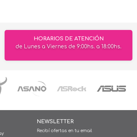
HORARIOS DE ATENCIÓN
de Lunes a Viernes de 9:00hs. a 18:00hs.
NEWSLETTER
Recibí ofertas en tu email
ay