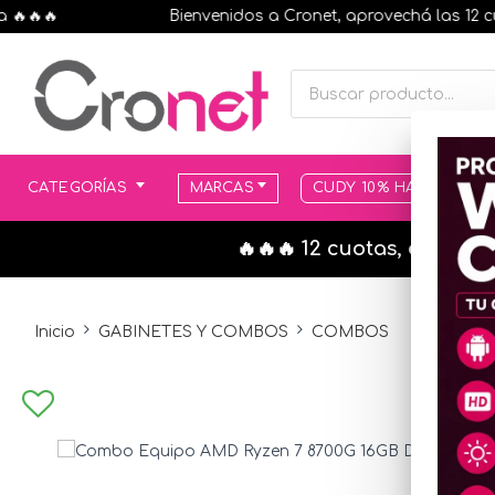
🔥
Bienvenidos a Cronet, aprovechá las 12 cuotas
CATEGORÍAS
MARCAS
CUDY 10% HASTA AGOT
🔥🔥🔥 12 cuotas, en todo
Inicio
GABINETES Y COMBOS
COMBOS