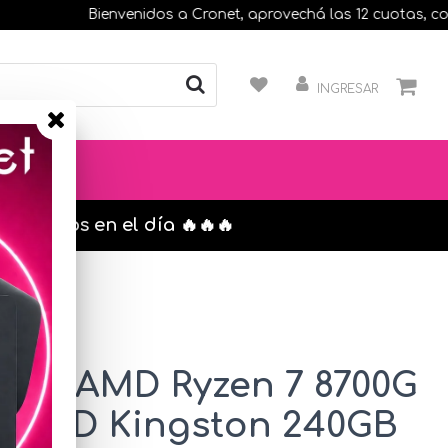
Bienvenidos a Cronet, aprovechá las 12 cuotas, compran
INGRESAR
s. envíos en el día 🔥🔥🔥
po AMD Ryzen 7 8700G
+ SSD Kingston 240GB