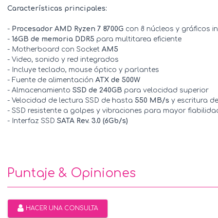
Características principales:
-
Procesador AMD Ryzen 7 8700G
con 8 núcleos y gráficos i
-
16GB de memoria DDR5
para multitarea eficiente
- Motherboard con Socket
AM5
- Video, sonido y red integrados
- Incluye teclado, mouse óptico y parlantes
- Fuente de alimentación
ATX de 500W
- Almacenamiento
SSD de 240GB
para velocidad superior
- Velocidad de lectura SSD de hasta
550 MB/s
y escritura d
- SSD resistente a golpes y vibraciones para mayor fiabilida
- Interfaz SSD
SATA Rev. 3.0 (6Gb/s)
Puntaje & Opiniones
HACER UNA CONSULTA