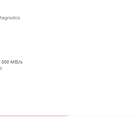
ntegrados
e
500 MB/s
d