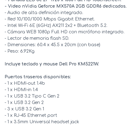
- Video nVidia Geforce MX570A 2GB GDDR6 dedicados.
- Audio de alta definición integrado.
- Red 10/100/1000 Mbps Gigabit Ethernet.
- Intel Wi-Fi 6E (6GHz) AX211 2x2 + Bluetooth 5.2.
- Cámara WEB 1080p Full HD con micrófono integrado.
- Lector de memoria flash SD.
- Dimensiones: 60.4 x 45.5 x 20cm (con base)
- Peso: 6.92Kg
Incluye teclado y mouse Dell Pro KM5221W.
Puertos traseros disponibles:
- 1 x HDMI-out 1.4b
- 1 x HDMI-in 1.4
- 1 x USB 3.2 Tipo C Gen 2
- 1 x USB 3.2 Gen 2
- 3 x USB 3.2 Gen 1
- 1 x RJ-45 Ethernet port
- 1 x 3.5mm Universal headset jack