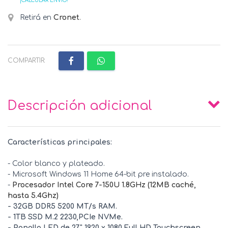
¡CALCULAR ENVÍO!
Retirá en
Cronet
.
COMPARTIR:
Descripción adicional
Características principales:
- Color blanco y plateado.
- Microsoft Windows 11 Home
64-bit pre instalado.
-
Procesador Intel Core 7-150U 1.8GHz (12MB caché,
hasta 5.4Ghz)
- 32GB DDR5 5200 MT/s RAM.
- 1TB SSD M.2 2230,PCIe NVMe.
- Panalla LED de 27" 1920 x 1080 Full HD Touchscreen.