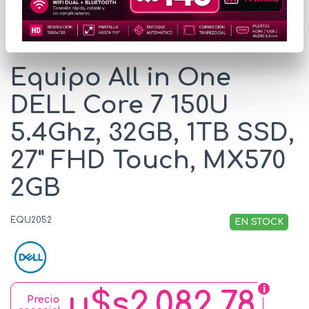
* Las imágenes se exhiben con fines ilustrativos.
Equipo All in One
DELL Core 7 150U
5.4Ghz, 32GB, 1TB SSD,
27" FHD Touch, MX570
2GB
EQU2052
EN STOCK
u$s2.082,78
Precio